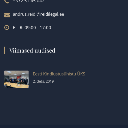
+372 51 45 042
andrus.reidi@reidilegal.ee
E – R: 09:00 - 17:00
Viimased uudised
Eesti Kindlustusühistu ÜKS
2. dets. 2019