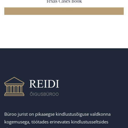
Texas Cases Book
£
20.00
Büroo jurist on pikaaegse kindlustusõiguse valdkonna
kogemusega, töötades erinevates kindlustusseltsides